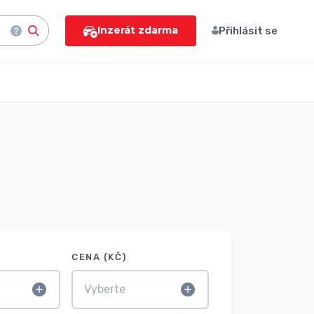
Inzerát zdarma
Přihlásit se
CENA (KČ)