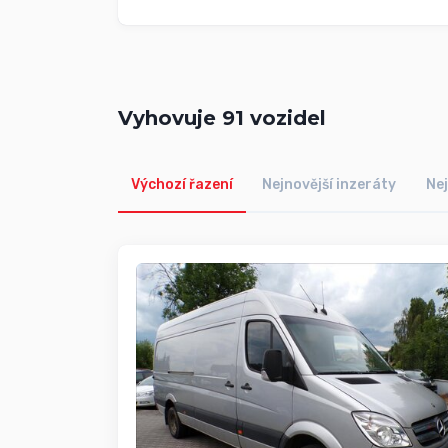
Vyhovuje
91
vozidel
Výchozí řazení
Nejnovější inzeráty
Nej