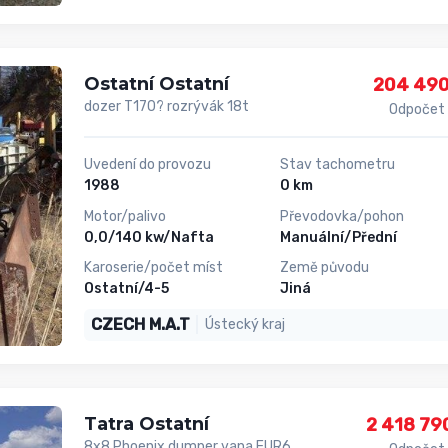
Ostatní Ostatní
204 490
dozer T170? rozrývák 18t
Odpočet
Uvedení do provozu
Stav tachometru
1988
0 km
Motor/palivo
Převodovka/pohon
0,0/140 kw/Nafta
Manuální/Přední
Karoserie/počet míst
Země původu
Ostatní/4-5
Jiná
CZECH M.A.T
Ústecký kraj
Tatra Ostatní
2 418 79
8x8 Phoenix dumper vana EUR6