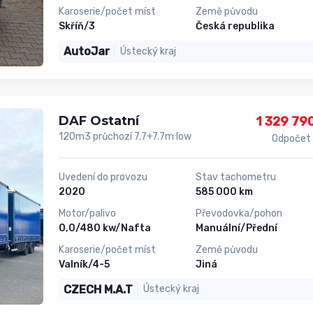
Karoserie/počet míst
Země původu
Skříň/3
Česká republika
AutoJar
Ústecký kraj
DAF Ostatní
1 329 79
120m3 průchozí 7.7+7.7m low
Odpočet
Uvedení do provozu
Stav tachometru
2020
585 000 km
Motor/palivo
Převodovka/pohon
0,0/480 kw/Nafta
Manuální/Přední
Karoserie/počet míst
Země původu
Valník/4-5
Jiná
CZECH M.A.T
Ústecký kraj