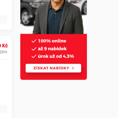
0 Kč
 DPH