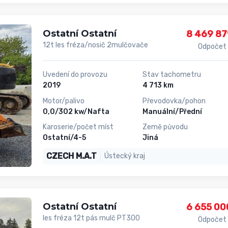
Ostatní Ostatní
8 469 87
12t les fréza/nosič 2mulčovače
Odpočet
Uvedení do provozu
Stav tachometru
2019
4 713 km
Motor/palivo
Převodovka/pohon
0,0/302 kw/Nafta
Manuální/Přední
Karoserie/počet míst
Země původu
Ostatní/4-5
Jiná
CZECH M.A.T
Ústecký kraj
Ostatní Ostatní
6 655 00
les fréza 12t pás mulč PT300
Odpočet