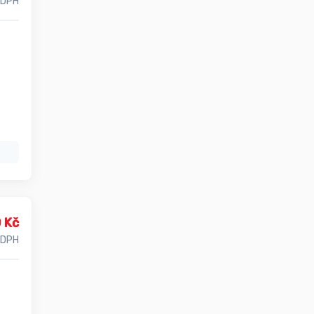
 DPH
 Kč
 DPH