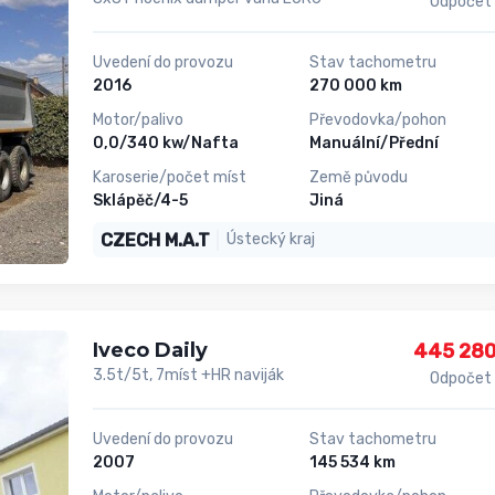
Odpočet
Uvedení do provozu
Stav tachometru
2016
270 000 km
Motor/palivo
Převodovka/pohon
0,0/340 kw/Nafta
Manuální/Přední
Karoserie/počet míst
Země původu
Sklápěč/4-5
Jiná
CZECH M.A.T
Ústecký kraj
Iveco Daily
445 280
3.5t/5t, 7míst +HR naviják
Odpočet
Uvedení do provozu
Stav tachometru
2007
145 534 km