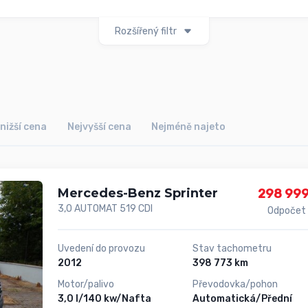
Rozšířený filtr
nižší cena
Nejvyšší cena
Nejméně najeto
Mercedes-Benz Sprinter
298 999
3,0 AUTOMAT 519 CDI
Odpočet
Uvedení do provozu
Stav tachometru
2012
398 773 km
Motor/palivo
Převodovka/pohon
3,0 l/140 kw/Nafta
Automatická/Přední