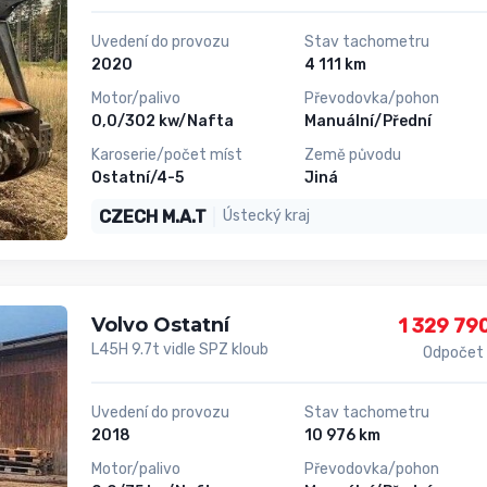
Uvedení do provozu
Stav tachometru
2020
4 111 km
Motor/palivo
Převodovka/pohon
0,0/302 kw/Nafta
Manuální/Přední
Karoserie/počet míst
Země původu
Ostatní/4-5
Jiná
CZECH M.A.T
Ústecký kraj
Volvo Ostatní
1 329 79
L45H 9.7t vidle SPZ kloub
Odpočet
Uvedení do provozu
Stav tachometru
2018
10 976 km
Motor/palivo
Převodovka/pohon