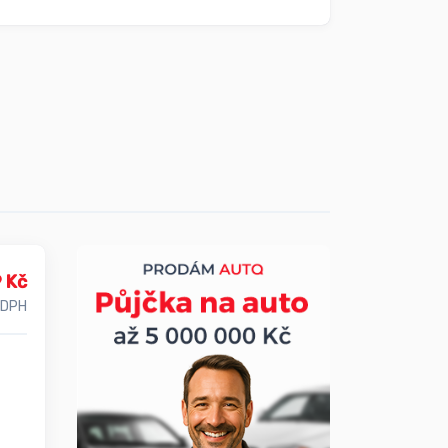
 Kč
 DPH