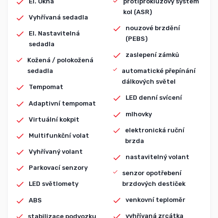
El. Okna
protiprokluzový systém
kol (ASR)
Vyhřívaná sedadla
nouzové brzdění
El. Nastavitelná
(PEBS)
sedadla
zaslepení zámků
Kožená / polokožená
sedadla
automatické přepínání
dálkových světel
Tempomat
LED denní svícení
Adaptivní tempomat
mlhovky
Virtuální kokpit
elektronická ruční
Multifunkční volat
brzda
Vyhřívaný volant
nastavitelný volant
Parkovací senzory
senzor opotřebení
brzdových destiček
LED světlomety
venkovní teploměr
ABS
vyhřívaná zrcátka
stabilizace podvozku