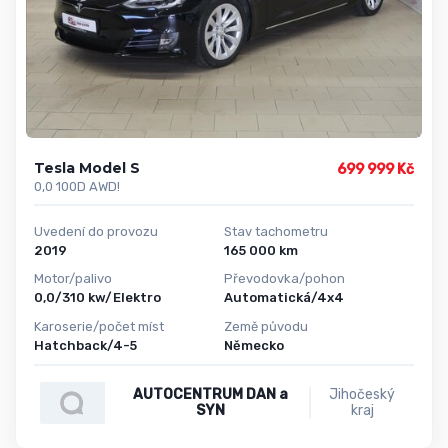
Tesla Model S
699 999 Kč
0,0 100D AWD!
Uvedení do provozu
Stav tachometru
2019
165 000 km
Motor/palivo
Převodovka/pohon
0,0/310 kw/Elektro
Automatická/4x4
Karoserie/počet míst
Země původu
Hatchback/4-5
Německo
AUTOCENTRUM DAN a
Jihočeský
SYN
kraj