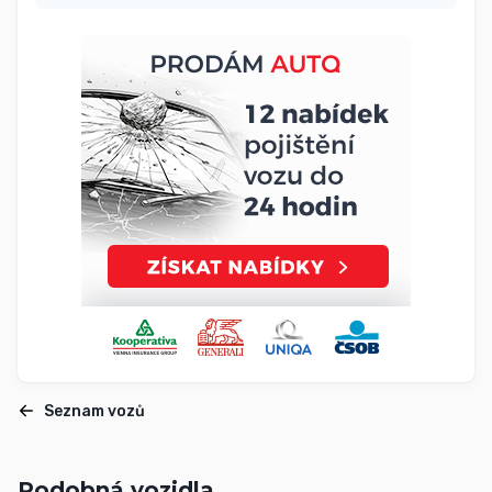
Seznam vozů
Podobná vozidla