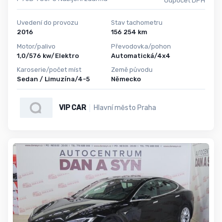
Odpočet DPH
Uvedení do provozu
Stav tachometru
2016
156 254 km
Motor/palivo
Převodovka/pohon
1,0/576 kw/Elektro
Automatická/4x4
Karoserie/počet míst
Země původu
Sedan / Limuzína/4-5
Německo
VIP CAR
Hlavní město Praha