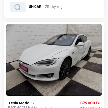
UH CAR
Zlínský kraj
Tesla Model S
879 000 Kč
P90D-780PS Nabíjení zdarma