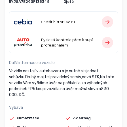
5YJSA7E29GF138348
Ojeté
Ověřit historii vozu
Fyzická kontrola před koupí
profesionálem
Další informace o vozidle
Vozidlo nestojí v autobazaru a je nutné si sjednat
schůzku.Druhý majitel,pravidelný servis,nová STK,Na toto
vozidlo Vám vyřídíme úvěr na počkání a za výhodných
podmínek !! Při koupi vozidla na úvěr možná sleva až 30
000,-KČ.
Výbava
Klimatizace
6x airbag