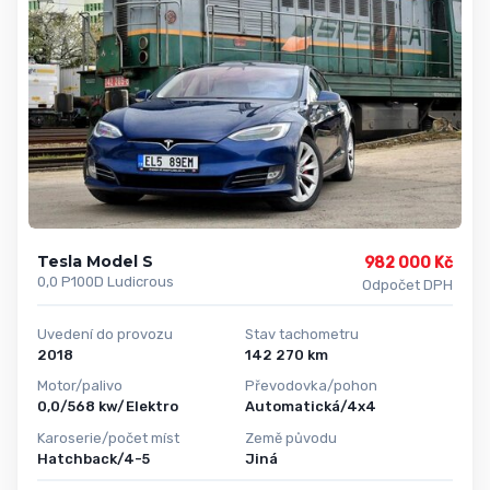
Tesla Model S
982 000 Kč
0,0 P100D Ludicrous
Odpočet DPH
Uvedení do provozu
Stav tachometru
2018
142 270 km
Motor/palivo
Převodovka/pohon
0,0/568 kw/Elektro
Automatická/4x4
Karoserie/počet míst
Země původu
Hatchback/4-5
Jiná