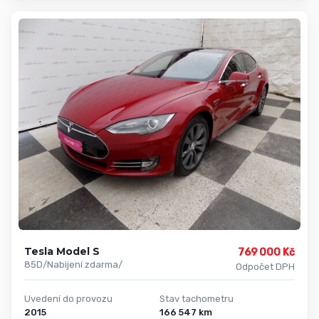
Tesla Model S
769 000 Kč
85D/Nabijení zdarma/
Odpočet DPH
Uvedení do provozu
Stav tachometru
2015
166 547 km