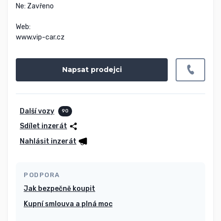
Ne: Zavřeno

Web:

www.vip-car.cz
Napsat prodejci
Další vozy
90
Sdílet inzerát
Nahlásit inzerát
PODPORA
Jak bezpečně koupit
Kupní smlouva a plná moc