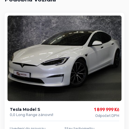
Tesla Model S
1 899 999 Kč
0,0 Long Range zánovní!
Odpočet DPH
Uvedení do provozu
Stav tachometru