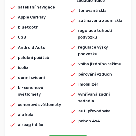
sedadlo řidiče
satelitní navigace
tónovaná skla
Apple CarPlay
zatmavená zadní skla
bluetooth
regulace tuhosti
podvozku
USB
regulace výšky
Android Auto
podvozku
palubní počítač
volba jízdního režimu
isofix
pérování vzduch
denní svícení
imobilizér
bi-xenonové
vyhřívaná zadní
světlomety
sedadla
xenonové světlomety
aut. převodovka
alu kola
pohon 4x4
airbag řidiče