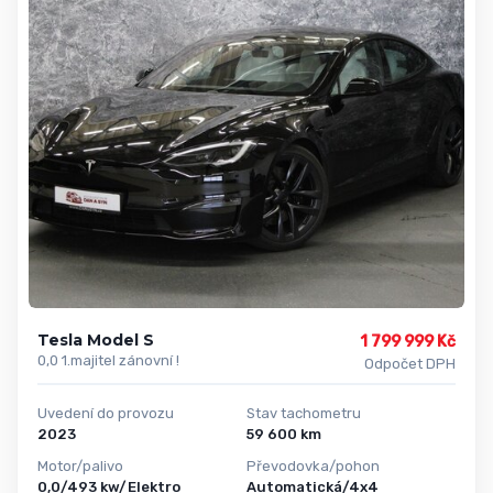
Tesla Model S
1 799 999 Kč
0,0 1.majitel zánovní !
Odpočet DPH
Uvedení do provozu
Stav tachometru
2023
59 600 km
Motor/palivo
Převodovka/pohon
0,0/493 kw/Elektro
Automatická/4x4