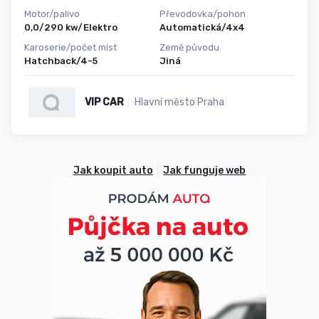
Motor/palivo
Převodovka/pohon
0,0/290 kw/Elektro
Automatická/4x4
Karoserie/počet míst
Země původu
Hatchback/4-5
Jiná
VIP CAR
Hlavní město Praha
Jak koupit auto
Jak funguje web