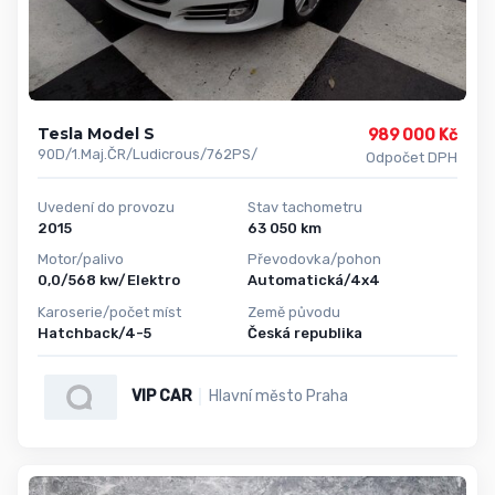
Tesla Model S
989 000 Kč
90D/1.Maj.ČR/Ludicrous/762PS/
Odpočet DPH
Uvedení do provozu
Stav tachometru
2015
63 050 km
Motor/palivo
Převodovka/pohon
0,0/568 kw/Elektro
Automatická/4x4
Karoserie/počet míst
Země původu
Hatchback/4-5
Česká republika
VIP CAR
Hlavní město Praha