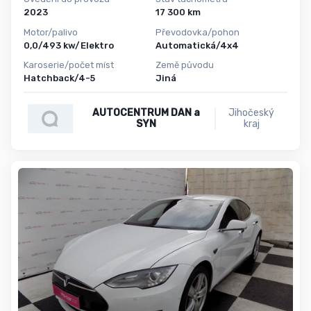
2023
17 300 km
Motor/palivo
Převodovka/pohon
0,0/493 kw/Elektro
Automatická/4x4
Karoserie/počet míst
Země původu
Hatchback/4-5
Jiná
AUTOCENTRUM DAN a
Jihočeský
SYN
kraj