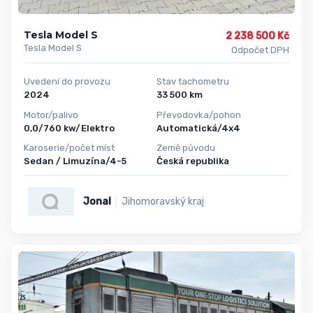
Tesla Model S
2 238 500 Kč
Tesla Model S
Odpočet DPH
Uvedení do provozu
Stav tachometru
2024
33 500 km
Motor/palivo
Převodovka/pohon
0,0/760 kw/Elektro
Automatická/4x4
Karoserie/počet míst
Země původu
Sedan / Limuzína/4-5
Česká republika
Jonal
Jihomoravský kraj