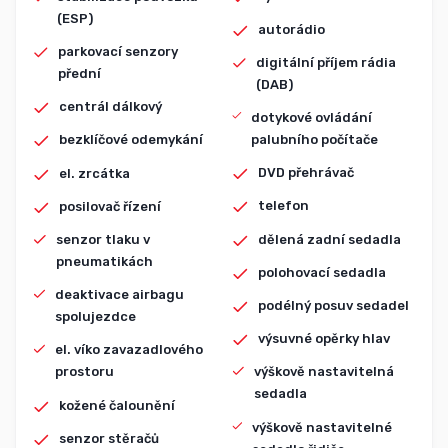
(ESP)
autorádio
parkovací senzory
digitální příjem rádia
přední
(DAB)
centrál dálkový
dotykové ovládání
palubního počítače
bezklíčové odemykání
DVD přehrávač
el. zrcátka
telefon
posilovač řízení
dělená zadní sedadla
senzor tlaku v
pneumatikách
polohovací sedadla
deaktivace airbagu
podélný posuv sedadel
spolujezdce
výsuvné opěrky hlav
el. víko zavazadlového
prostoru
výškově nastavitelná
sedadla
kožené čalounění
výškově nastavitelné
senzor stěračů