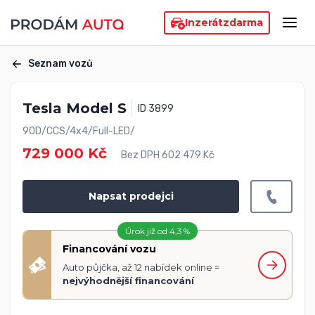
Inzerát
zdarma
Seznam vozů
Tesla Model S
ID 3899
90D/CCS/4x4/Full-LED/
729 000 Kč
Bez DPH 602 479 Kč
Napsat prodejci
Úrok již od 4,3 %
Financování vozu
Auto půjčka, až 12 nabídek online =
nejvýhodnější financování