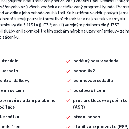
zajišťujeme neautorizovaný servis vozů značky Opel. Nedílnou součás
rověřených vozů všech značek a certifikovaný program Hyundai Promi
od vozidla a jeho nehodovou historii. Ke každému vozidlu poskytujeme
 inzerátu mají pouze informativní charakter a nejsou tak ve smyslu
louvy dle § 1731 a § 1732; ani (ii) veřejným příslibem dle § 1733.
li služby ani jakýmkoli třetím osobám nárok na uzavření smlouvy zej
o zákoníku.
autorádio
podélný posuv sedadel
bluetooth
pohon 4x2
entrál dálkový
polohovací sedadla
enní svícení
posilovač řízení
otykové ovládání palubního
protiprokluzový systém kol
očítače
(ASR)
l. zrcátka
přední pohon
ands free
stabilizace podvozku (ESP)