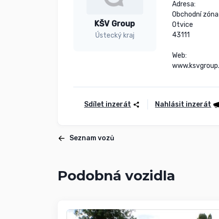
Adresa:

Obchodní zóna
KŠV Group
Otvice

43111

Ústecký kraj
Web:

www.ksvgroup
Sdílet inzerát
Nahlásit inzerát
Seznam vozů
Podobná vozidla