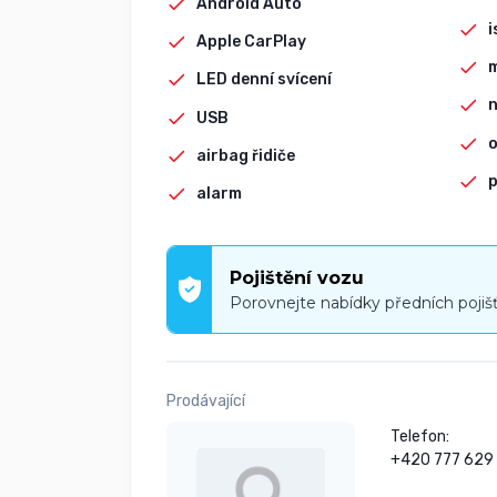
Android Auto
i
Apple CarPlay
LED denní svícení
n
USB
o
airbag řidiče
p
alarm
Pojištění vozu
Porovnejte nabídky předních pojiš
Prodávající
Telefon:

+420 777 629 