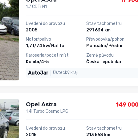
1,7 CDTi N1
Uvedení do provozu
Stav tachometru
2005
291 634 km
Motor/palivo
Převodovka/pohon
1,7 l/74 kw/Nafta
Manuální/Přední
Karoserie/počet míst
Země původu
Kombi/4-5
Česká republika
AutoJar
Ústecký kraj
Opel Astra
149 000
1.4i Turbo Cosmo LPG
Uvedení do provozu
Stav tachometru
2015
213 568 km