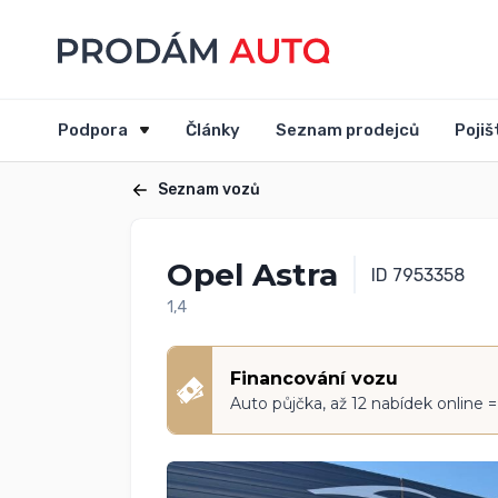
Podpora
Články
Seznam prodejců
Pojiš
Seznam vozů
Opel Astra
ID 7953358
1,4
Financování vozu
Auto půjčka, až 12 nabídek online 