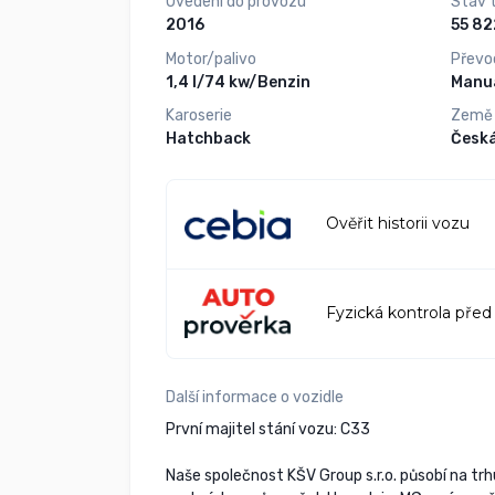
Uvedení do provozu
Stav 
2016
Motor/palivo
Převo
1,4 l/74 kw/Benzin
Manuá
Karoserie
Země
Hatchback
Česká
Ověřit historii vozu
Fyzická kontrola před
Další informace o vozidle
První majitel stání vozu: C33
Naše společnost KŠV Group s.r.o. působí na trhu