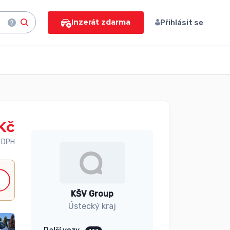
Inzerát zdarma
Přihlásit se
Kč
 DPH
KŠV Group
Ústecký kraj