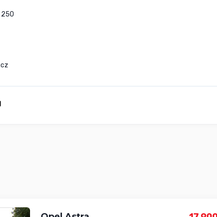
 250

.cz
Opel Astra
17 900