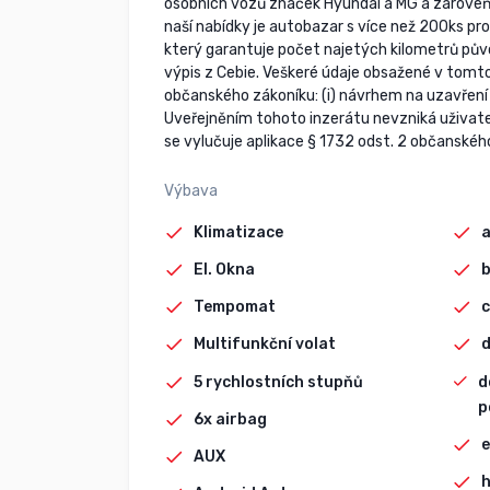
osobních vozů značek Hyundai a MG a zároveň 
naší nabídky je autobazar s více než 200ks p
který garantuje počet najetých kilometrů pův
výpis z Cebie. Veškeré údaje obsažené v tomto
občanského zákoníku: (i) návrhem na uzavření sm
Uveřejněním tohoto inzerátu nevzniká uživate
se vylučuje aplikace § 1732 odst. 2 občanskéh
Výbava
Klimatizace
El. Okna
Tempomat
c
Multifunkční volat
d
5 rychlostních stupňů
d
p
6x airbag
e
AUX
h