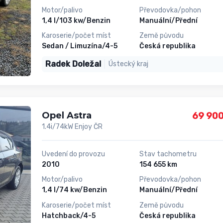
Motor/palivo
Převodovka/pohon
1,4 l/103 kw/Benzin
Manuální/Přední
Karoserie/počet míst
Země původu
Sedan / Limuzína/4-5
Česká republika
Radek Doležal
Ústecký kraj
Opel Astra
69 900
1.4i/74kW Enjoy ČR
Uvedení do provozu
Stav tachometru
2010
154 655 km
Motor/palivo
Převodovka/pohon
1,4 l/74 kw/Benzin
Manuální/Přední
Karoserie/počet míst
Země původu
Hatchback/4-5
Česká republika