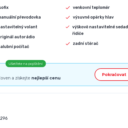
sofix
venkovní teploměr
manuální převodovka
výsuvné opěrky hlav
astavitelný volant
výškově nastavitelné sedad
řidiče
riginál autorádio
zadní stěrač
alubní počítač
Ušetřete na pojištění
Pokračovat
ťoven a získejte
nejlepší cenu
296
