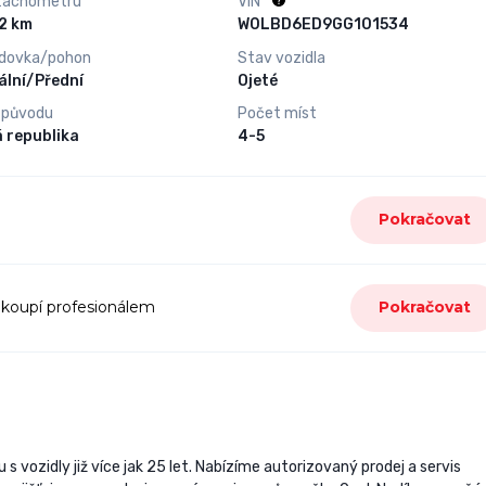
tachometru
VIN
55 822 km
W0LBD6ED9GG101534
dovka/pohon
Stav vozidla
lní/Přední
Ojeté
 původu
Počet míst
 republika
4-5
Pokračovat
 koupí profesionálem
Pokračovat
 s vozidly již více jak 25 let. Nabízíme autorizovaný prodej a servis