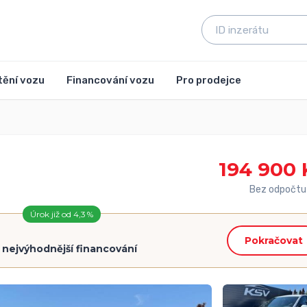
tění vozu
Financování vozu
Pro prodejce
194 900 
Bez odpočtu
Úrok již od 4,3 %
Pokračovat
=
nejvýhodnější financování