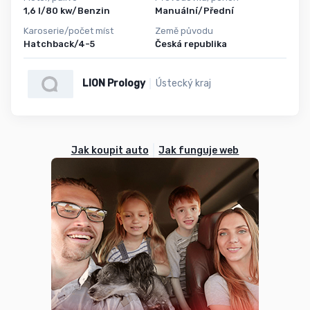
1,6 l/80 kw/Benzin
Manuální/Přední
Karoserie/počet míst
Země původu
Hatchback/4-5
Česká republika
LION Prology
Ústecký kraj
Jak koupit auto
Jak funguje web