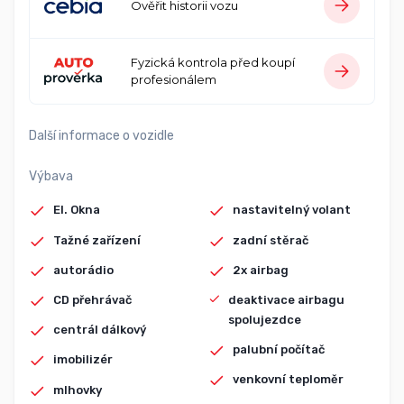
Ověřit historii vozu
Fyzická kontrola před koupí
profesionálem
Další informace o vozidle
Výbava
El. Okna
nastavitelný volant
Tažné zařízení
zadní stěrač
autorádio
2x airbag
CD přehrávač
deaktivace airbagu
spolujezdce
centrál dálkový
palubní počítač
imobilizér
venkovní teploměr
mlhovky