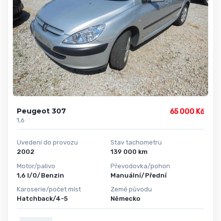
Peugeot 307
65 000 Kč
1,6
Uvedení do provozu
Stav tachometru
2002
139 000 km
Motor/palivo
Převodovka/pohon
1,6 l/0/Benzin
Manuální/Přední
Karoserie/počet míst
Země původu
Hatchback/4-5
Německo