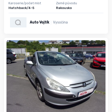
Karoserie/počet míst
Země původu
Hatchback/4-5
Rakousko
Auto Vojtík
Vysočina