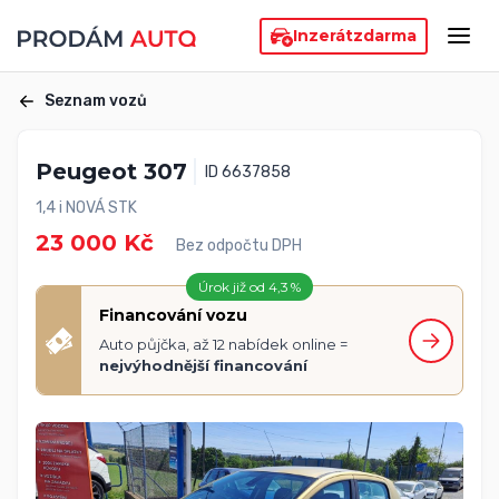
Inzerát
zdarma
Seznam vozů
Peugeot 307
ID 6637858
1,4 i NOVÁ STK
23 000 Kč
Bez odpočtu DPH
Úrok již od 4,3 %
Financování vozu
Auto půjčka, až 12 nabídek online =
nejvýhodnější financování