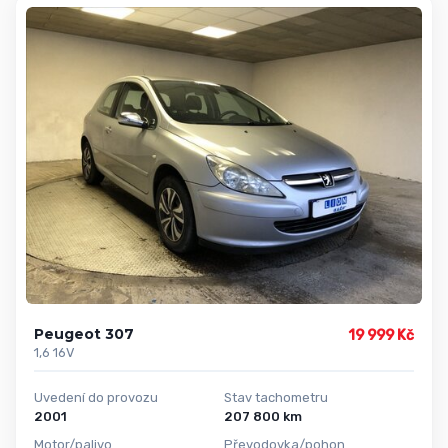
Peugeot 307
19 999 Kč
1,6 16V
Uvedení do provozu
Stav tachometru
2001
207 800 km
Motor/palivo
Převodovka/pohon