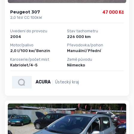
Peugeot 307
47 000 Kč
2,0 16V CC 100kW
Uvedení do provozu
Stav tachometru
2004
226 000 km
Motor/palivo
Převodovka/pohon
2,0 l/100 kw/Benzin
Manuální/Přední
Karoserie/počet míst
Země původu
Kabriolet/4-5
Německo
ACURA
Ústecký kraj