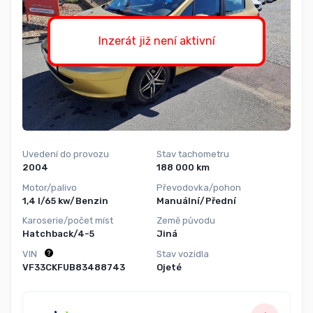
Inzerát již není aktivní
Uvedení do provozu
Stav tachometru
2004
188 000 km
Motor/palivo
Převodovka/pohon
1,4 l/65 kw/Benzin
Manuální/Přední
Karoserie/počet míst
Země původu
Hatchback/4-5
Jiná
VIN
Stav vozidla
VF33CKFUB83488743
Ojeté