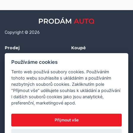
Copyright © 2026
Prodej
Koupě
Vložit inzerát
Najít auto
Používáme cookies
Jak prodat auto
Jak koupit auto
Tento web používá soubory cookies. Používáním
Pro prodejce
Financování vozu
tohoto webu souhlasíte s ukládáním a používáním
nezbytných souborů cookies. Zakliknutím pole
Premium
Pojištění vozu
"Přijmout vše" udělujete souhlas k ukládání a používání
i dalších souborů cookies jako jsou analytické,
Další stránky
Kontakt
preferenční, marketingové apod.
Průvodce webem
Napište nám
Obchodní podmínky
info@prodamauto.cz
Přijmout vše
Ochrana soukromí