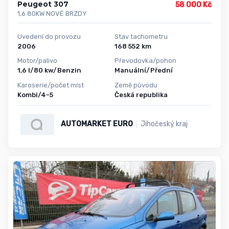
Peugeot 307
58 000 Kč
1,6 80KW NOVÉ BRZDY
Uvedení do provozu
Stav tachometru
2006
168 552 km
Motor/palivo
Převodovka/pohon
1,6 l/80 kw/Benzin
Manuální/Přední
Karoserie/počet míst
Země původu
Kombi/4-5
Česká republika
AUTOMARKET EURO
Jihočeský kraj