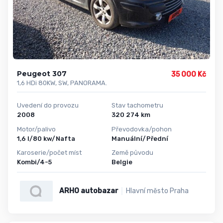
Peugeot 307
35 000 Kč
1,6 HDi 80KW, SW, PANORAMA.
Uvedení do provozu
Stav tachometru
2008
320 274 km
Motor/palivo
Převodovka/pohon
1,6 l/80 kw/Nafta
Manuální/Přední
Karoserie/počet míst
Země původu
Kombi/4-5
Belgie
ARHO autobazar
Hlavní město Praha