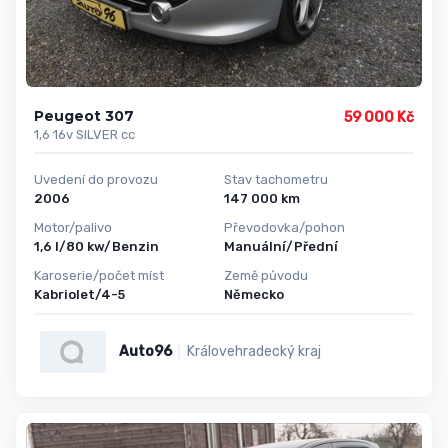
Peugeot 307
59 000 Kč
1,6 16v SILVER cc
Uvedení do provozu
Stav tachometru
2006
147 000 km
Motor/palivo
Převodovka/pohon
1,6 l/80 kw/Benzin
Manuální/Přední
Karoserie/počet míst
Země původu
Kabriolet/4-5
Německo
Auto96
Královehradecký kraj