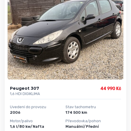
Peugeot 307
44 990 Kč
1,6 HDI DIGIKLIMA
Uvedení do provozu
Stav tachometru
2006
174 500 km
Motor/palivo
Převodovka/pohon
1,6 l/80 kw/Nafta
Manuální/Přední