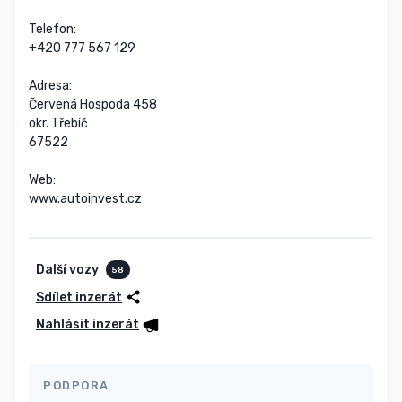
Telefon:

+420 777 567 129

Adresa:

Červená Hospoda 458

okr. Třebíč

67522

Web:

www.autoinvest.cz
Další vozy
58
Sdílet inzerát
Nahlásit inzerát
PODPORA