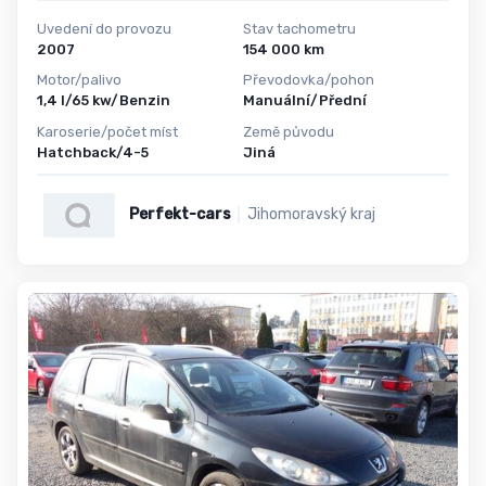
Uvedení do provozu
Stav tachometru
2007
154 000 km
Motor/palivo
Převodovka/pohon
1,4 l/65 kw/Benzin
Manuální/Přední
Karoserie/počet míst
Země původu
Hatchback/4-5
Jiná
Perfekt-cars
Jihomoravský kraj