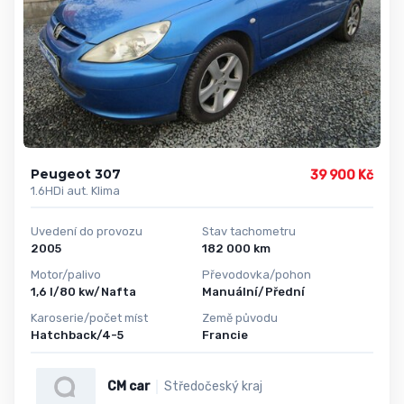
Peugeot 307
39 900 Kč
1.6HDi aut. Klima
Uvedení do provozu
Stav tachometru
2005
182 000 km
Motor/palivo
Převodovka/pohon
1,6 l/80 kw/Nafta
Manuální/Přední
Karoserie/počet míst
Země původu
Hatchback/4-5
Francie
CM car
Středočeský kraj