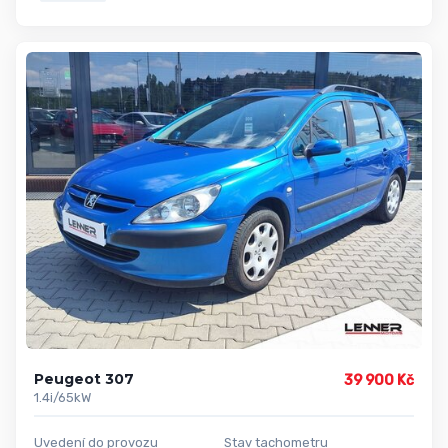
Peugeot 307
39 900 Kč
1.4i/65kW
Uvedení do provozu
Stav tachometru