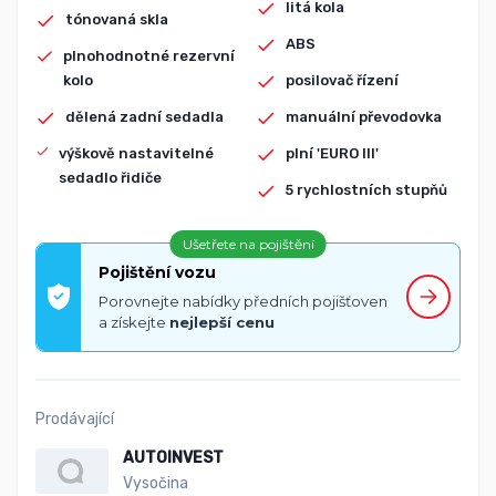
litá kola
tónovaná skla
ABS
plnohodnotné rezervní
kolo
posilovač řízení
dělená zadní sedadla
manuální převodovka
výškově nastavitelné
plní 'EURO III'
sedadlo řidiče
5 rychlostních stupňů
Ušetřete na pojištění
Pojištění vozu
Porovnejte nabídky předních pojišťoven
a získejte
nejlepší cenu
Prodávající
AUTOINVEST
Vysočina