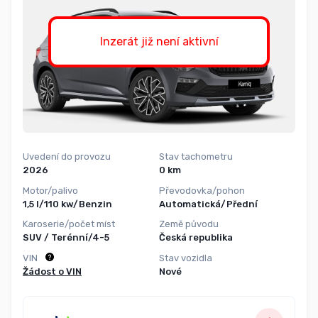
Inzerát již není aktivní
Uvedení do provozu
Stav tachometru
2026
0 km
Motor/palivo
Převodovka/pohon
1,5 l/110 kw/Benzin
Automatická/Přední
Karoserie/počet míst
Země původu
SUV / Terénní/4-5
Česká republika
VIN
Stav vozidla
Žádost o VIN
Nové