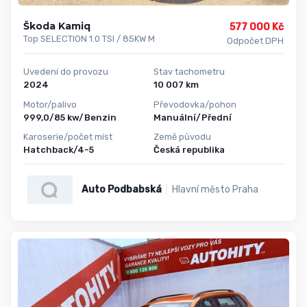
Škoda Kamiq
577 000 Kč
Top SELECTION 1.0 TSI / 85KW M
Odpočet DPH
Uvedení do provozu
Stav tachometru
2024
10 007 km
Motor/palivo
Převodovka/pohon
999,0/85 kw/Benzin
Manuální/Přední
Karoserie/počet míst
Země původu
Hatchback/4-5
Česká republika
Auto Podbabská
Hlavní město Praha