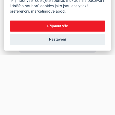
"Přijmout vše" udělujete souhlas k ukládání a používání
i dalších souborů cookies jako jsou analytické,
preferenční, marketingové apod.
Přijmout vše
Nastavení
Copyright © 2026
Prodej
Koupě
Vložit inzerát
Najít auto
Jak prodat auto
Jak koupit auto