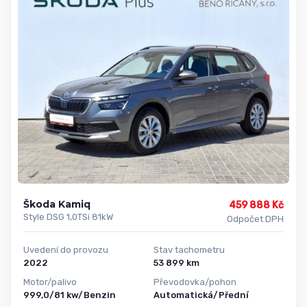
Škoda Kamiq
459 888 Kč
Style DSG 1,0TSi 81kW
Odpočet DPH
Uvedení do provozu
Stav tachometru
2022
53 899 km
Motor/palivo
Převodovka/pohon
999,0/81 kw/Benzin
Automatická/Přední