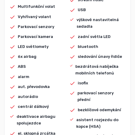
Multifunkční volat
USB
Vyhřívaný volant
výškově nastavitelná
sedadla
Parkovací senzory
zadní světla LED
Parkovací kamera
bluetooth
LED světlomety
sledování únavy řidiče
6x airbag
bezdrátová nabíječka
ABS
mobilních telefonů
alarm
isofix
aut. převodovka
parkovací senzory
autorádio
přední
centrál dálkový
bezklíčové odemykání
deaktivace airbagu
asistent rozjezdu do
spolujezdce
kopce (HSA)
el. sklopná zrcátka