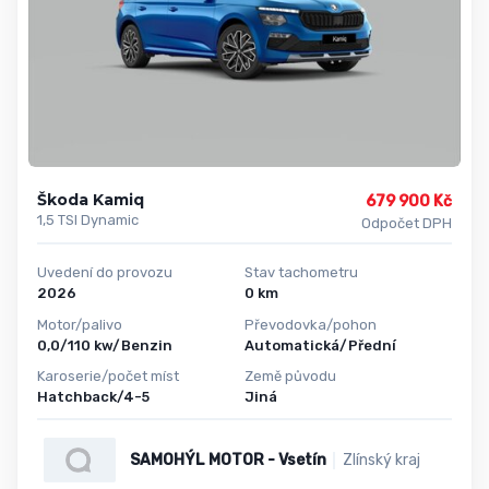
Škoda Kamiq
679 900 Kč
1,5 TSI Dynamic
Odpočet DPH
Uvedení do provozu
Stav tachometru
2026
0 km
Motor/palivo
Převodovka/pohon
0,0/110 kw/Benzin
Automatická/Přední
Karoserie/počet míst
Země původu
Hatchback/4-5
Jiná
SAMOHÝL MOTOR - Vsetín
Zlínský kraj