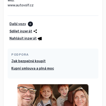
Web:

www.autovolf.cz
Další vozy
0
Sdílet inzerát
Nahlásit inzerát
PODPORA
Jak bezpečně koupit
Kupní smlouva a plná moc