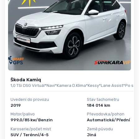
Škoda Kamiq
1,0 TSi DSG Virtuál*Navi*Kamera D.Klima*Kessy*Lane Assist*Po serv
Uvedení do provozu
Stav tachometru
2019
184 014 km
Motor/palivo
Převodovka/pohon
999,0/85 kw/Benzin
Automatická/Přední
Karoserie/počet míst
Země původu
SUV / Terénní/4-5
Jiná