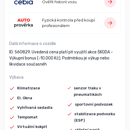
Ověřit historii vozu
Fyzická kontrola před koupí
profesionálem
Další informace o vozidle
ID: 560829. Uvedená cena platí při využití akce ŠKODA -
Výkupní bonus (-10.000 Kč). Podmínkou je výkup nebo
likvidace současnéh
Výbava
Klimatizace
senzor tlaku v
pneumatikách
El. Okna
sportovní podvozek
Vyhřívaná sedadla
stabilizace podvozku
Tempomat
(ESP)
Virtuální kokpit
střešní nosič