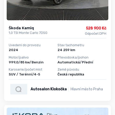
Škoda Kamiq
528 900 Kč
1,0 TSI Monte Carlo 7DSG
Odpočet DPH
Uvedení do provozu
Stav tachometru
2024
24 259 km
Motor/palivo
Převodovka/pohon
999,0/85 kw/Benzin
Automatická/Přední
Karoserie/počet míst
Země původu
SUV / Terénní/4-5
Česká republika
Autosalon Klokočka
Hlavní město Praha