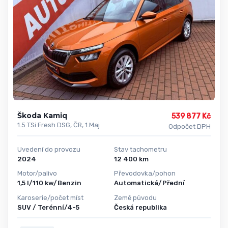
Škoda Kamiq
539 877 Kč
1.5 TSi Fresh DSG, ČR, 1.Maj
Odpočet DPH
Uvedení do provozu
Stav tachometru
2024
12 400 km
Motor/palivo
Převodovka/pohon
1,5 l/110 kw/Benzin
Automatická/Přední
Karoserie/počet míst
Země původu
SUV / Terénní/4-5
Česká republika