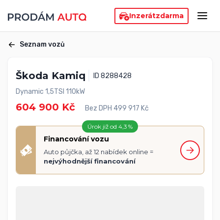
Inzerát
zdarma
Seznam vozů
Škoda Kamiq
ID 8288428
Dynamic 1,5TSI 110kW
604 900 Kč
Bez DPH 499 917 Kč
Úrok již od 4,3 %
Financování vozu
Auto půjčka, až 12 nabídek online =
nejvýhodnější financování