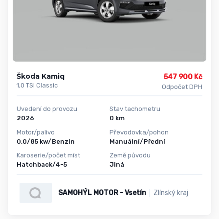
Škoda Kamiq
547 900 Kč
1,0 TSI Classic
Odpočet DPH
Uvedení do provozu
Stav tachometru
2026
0 km
Motor/palivo
Převodovka/pohon
0,0/85 kw/Benzin
Manuální/Přední
Karoserie/počet míst
Země původu
Hatchback/4-5
Jiná
SAMOHÝL MOTOR - Vsetín
Zlínský kraj