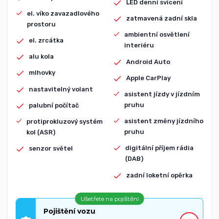
LED denní svícení
el. víko zavazadlového
zatmavená zadní skla
prostoru
ambientní osvětlení
el. zrcátka
interiéru
alu kola
Android Auto
mlhovky
Apple CarPlay
nastavitelný volant
asistent jízdy v jízdním
pruhu
palubní počítač
asistent změny jízdního
protiprokluzový systém
pruhu
kol (ASR)
digitální příjem rádia
senzor světel
(DAB)
zadní loketní opěrka
Ušetřete na pojištění
Pojištění vozu