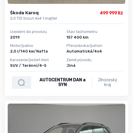
Škoda Karoq
499 999 Kč
2,0 TDI Scout 4x4 1.majitel
Uvedení do provozu
Stav tachometru
2019
157 400 km
Motor/palivo
Převodovka/pohon
2,0 l/140 kw/Nafta
Automatická/4x4
Karoserie/počet míst
Země původu
SUV / Terénní/4-5
Jiná
AUTOCENTRUM DAN a
Jihočeský
SYN
kraj