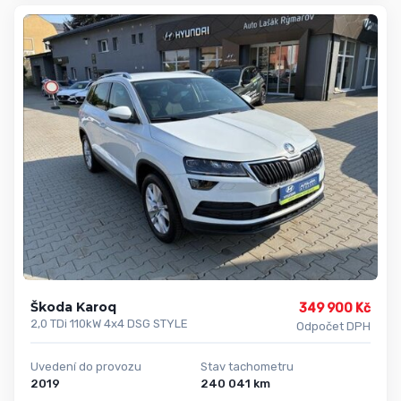
Škoda Karoq
349 900 Kč
2,0 TDi 110kW 4x4 DSG STYLE
Odpočet DPH
Uvedení do provozu
Stav tachometru
2019
240 041 km