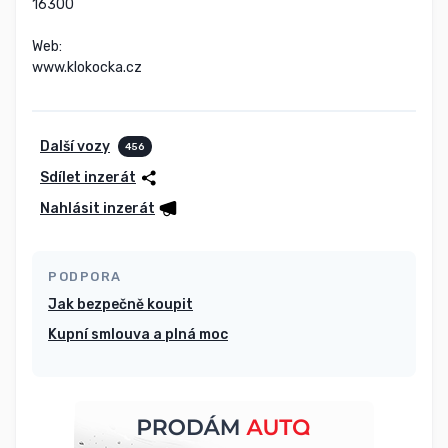
16300

Web:

www.klokocka.cz
Další vozy
456
Sdílet inzerát
Nahlásit inzerát
PODPORA
Jak bezpečně koupit
Kupní smlouva a plná moc