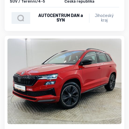
SUV / Terénní/4-5
Česká republika
AUTOCENTRUM DAN a
Jihočeský
SYN
kraj