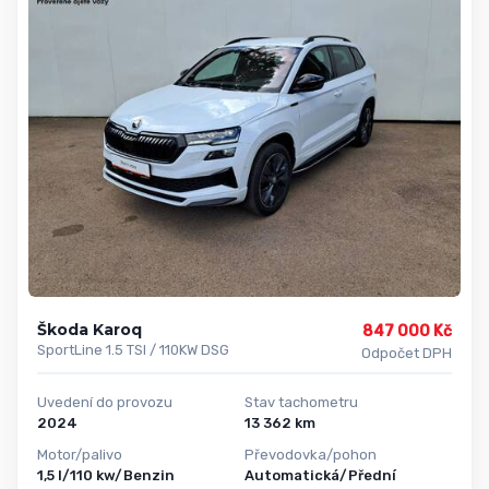
Škoda Karoq
847 000 Kč
SportLine 1.5 TSI / 110KW DSG
Odpočet DPH
Uvedení do provozu
Stav tachometru
2024
13 362 km
Motor/palivo
Převodovka/pohon
1,5 l/110 kw/Benzin
Automatická/Přední