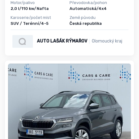
Motor/palivo
Převodovka/pohon
2,0 l/110 kw/Nafta
Automatická/4x4
Karoserie/počet míst
Země původu
SUV / Terénní/4-5
Česká republika
AUTO LAŠÁK RÝMAŘOV
Olomoucký kraj