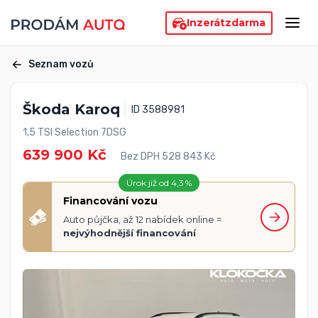
Inzerát
zdarma
Seznam vozů
Škoda Karoq
ID 3588981
1,5 TSI Selection 7DSG
639 900 Kč
Bez DPH 528 843 Kč
Úrok již od 4,3 %
Financování vozu
Auto půjčka, až 12 nabídek online =
nejvýhodnější financování