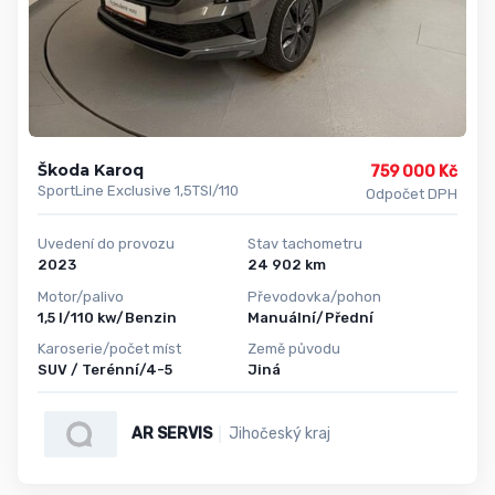
Škoda Karoq
759 000 Kč
SportLine Exclusive 1,5TSI/110
Odpočet DPH
Uvedení do provozu
Stav tachometru
2023
24 902 km
Motor/palivo
Převodovka/pohon
1,5 l/110 kw/Benzin
Manuální/Přední
Karoserie/počet míst
Země původu
SUV / Terénní/4-5
Jiná
AR SERVIS
Jihočeský kraj