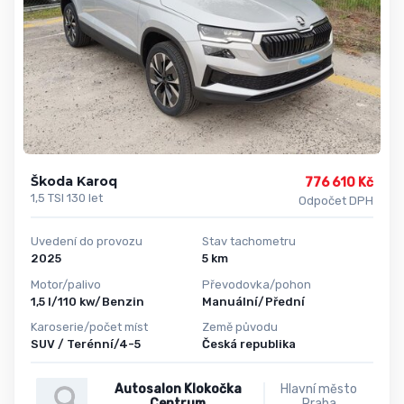
Škoda Karoq
776 610 Kč
1,5 TSI 130 let
Odpočet DPH
Uvedení do provozu
Stav tachometru
2025
5 km
Motor/palivo
Převodovka/pohon
1,5 l/110 kw/Benzin
Manuální/Přední
Karoserie/počet míst
Země původu
SUV / Terénní/4-5
Česká republika
Autosalon Klokočka
Hlavní město
Centrum
Praha