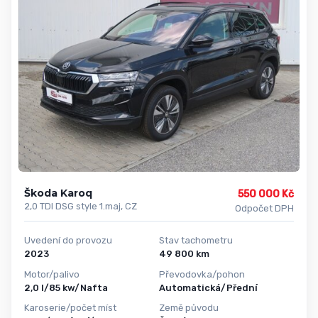
Škoda Karoq
550 000 Kč
2,0 TDI DSG style 1.maj, CZ
Odpočet DPH
Uvedení do provozu
Stav tachometru
2023
49 800 km
Motor/palivo
Převodovka/pohon
2,0 l/85 kw/Nafta
Automatická/Přední
Karoserie/počet míst
Země původu