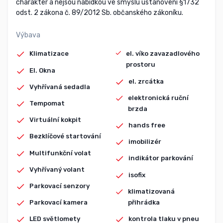
charakter a nejsou nabídkou ve smyslu ustanovení §1732
odst. 2 zákona č. 89/2012 Sb. občanského zákoníku.
Výbava
Klimatizace
el. víko zavazadlového
prostoru
El. Okna
el. zrcátka
Vyhřívaná sedadla
elektronická ruční
Tempomat
brzda
Virtuální kokpit
hands free
Bezklíčové startování
imobilizér
Multifunkční volat
indikátor parkování
Vyhřívaný volant
isofix
Parkovací senzory
klimatizovaná
přihrádka
Parkovací kamera
kontrola tlaku v pneu
LED světlomety