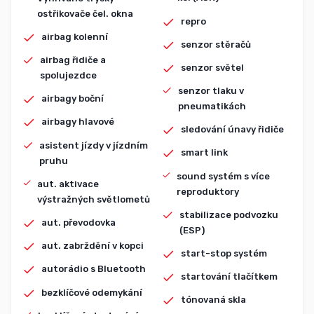
ostřikovače čel. okna
repro
airbag kolenní
senzor stěračů
airbag řidiče a
senzor světel
spolujezdce
senzor tlaku v
airbagy boční
pneumatikách
airbagy hlavové
sledování únavy řidiče
asistent jízdy v jízdním
smart link
pruhu
sound systém s více
aut. aktivace
reproduktory
výstražných světlometů
stabilizace podvozku
aut. převodovka
(ESP)
aut. zabrždění v kopci
start-stop systém
autorádio s Bluetooth
startování tlačítkem
bezklíčové odemykání
tónovaná skla