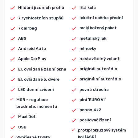
litá kola
Hlídání jízdních pruhů
loketní opěrka přední
7 rychlostních stupňů
malý kožený paket
7x airbag
metalický lak
ABS
mlhovky
Android Auto
nastavitelný volant
Apple CarPlay
originál autorádio
El. ovládaná zadní okna
originální autorádio
El. ovládané 5. dveře
pevná střecha
LED denní svícení
plní 'EURO VI'
MSR - regulace
brzdného momentu
pohon 4x2
Maxi Dot
posilovač řízení
USB
protiprokluzový systém
kol (ASR)
Vyhřívané trysky