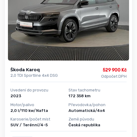
Škoda Karoq
529 900 Kč
2,0 TDI Sportline 4x4 DSG
Odpočet DPH
Uvedení do provozu
Stav tachometru
2023
172 358 km
Motor/palivo
Převodovka/pohon
2,0 l/110 kw/Nafta
Automatická/4x4
Karoserie/počet míst
Země původu
SUV / Terénní/4-5
Česká republika