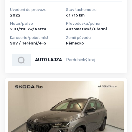
Uvedení do provozu
Stav tachometru
2022
61 716 km
Motor/palivo
Převodovka/pohon
2,0 l/110 kw/Nafta
Automatická/Přední
Karoserie/počet míst
Země původu
SUV / Terénní/4-5
Německo
AUTO LAJZA
Pardubický kraj