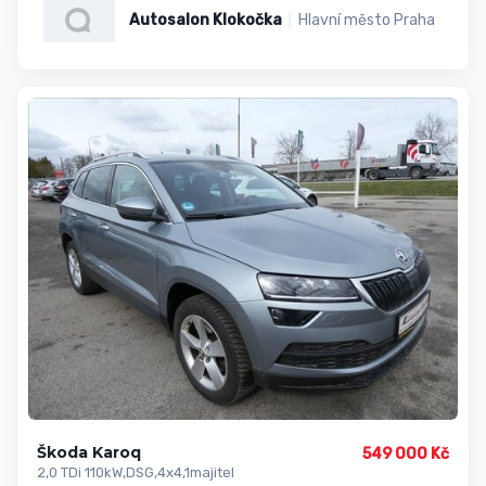
Autosalon Klokočka
Hlavní město Praha
Škoda Karoq
549 000 Kč
2,0 TDi 110kW,DSG,4x4,1majitel