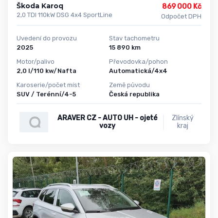
Škoda Karoq
869 000 Kč
2,0 TDI 110kW DSG 4x4 SportLine
Odpočet DPH
Uvedení do provozu
Stav tachometru
2025
15 890 km
Motor/palivo
Převodovka/pohon
2,0 l/110 kw/Nafta
Automatická/4x4
Karoserie/počet míst
Země původu
SUV / Terénní/4-5
Česká republika
ARAVER CZ - AUTO UH - ojeté
Zlínský
vozy
kraj