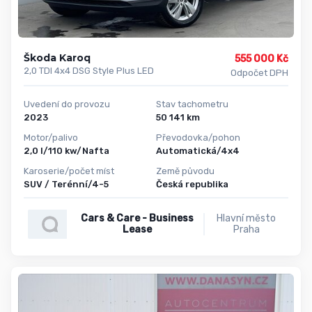
Škoda Karoq
555 000 Kč
2,0 TDI 4x4 DSG Style Plus LED
Odpočet DPH
Uvedení do provozu
Stav tachometru
2023
50 141 km
Motor/palivo
Převodovka/pohon
2,0 l/110 kw/Nafta
Automatická/4x4
Karoserie/počet míst
Země původu
SUV / Terénní/4-5
Česká republika
Cars & Care - Business
Hlavní město
Lease
Praha