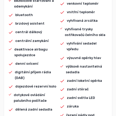
bezklíčové startování a
venkovní teploměr
odemykání
vnitřní teploměr
bluetooth
vyhřívaná zrcátka
brzdový asistent
vyhřívané trysky
centrál dálkový
ostřikovačů čelního skla
centrální zamykání
vyhřívání sedadel
vpředu
deaktivace airbagu
spolujezdce
výsuvné opěrky hlav
denní svícení
výškově nastavitelná
sedadla
digitální příjem rádia
(DAB)
zadní loketní opěrka
dojezdové rezervní kolo
zadní stěrač
dotykové ovládání
zadní světla LED
palubního počítače
záruka
dělená zadní sedadla
řazení pádly pod