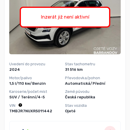
Inzerát již není aktivní
Uvedení do provozu
Stav tachometru
2024
31 516 km
Motor/palivo
Převodovka/pohon
1,5 l/110 kw/Benzin
Automatická/Přední
Karoserie/počet míst
Země původu
SUV / Terénní/4-5
Česká republika
VIN
Stav vozidla
TMBJR7NUXR5011442
Ojeté