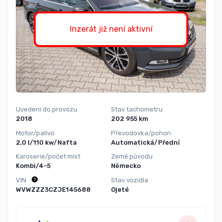
Inzerát již není aktivní
Uvedení do provozu
Stav tachometru
2018
202 955 km
Motor/palivo
Převodovka/pohon
2,0 l/110 kw/Nafta
Automatická/Přední
Karoserie/počet míst
Země původu
Kombi/4-5
Německo
VIN
Stav vozidla
WVWZZZ3CZJE145688
Ojeté