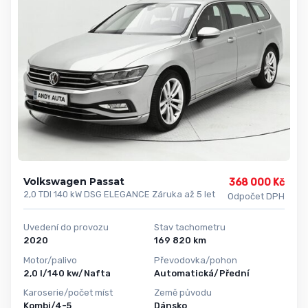
Volkswagen Passat
368 000 Kč
2,0 TDI 140 kW DSG ELEGANCE Záruka až 5 let
Odpočet DPH
Uvedení do provozu
Stav tachometru
2020
169 820 km
Motor/palivo
Převodovka/pohon
2,0 l/140 kw/Nafta
Automatická/Přední
Karoserie/počet míst
Země původu
Kombi/4-5
Dánsko